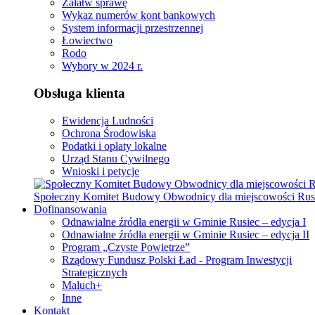
Załatw sprawę
Wykaz numerów kont bankowych
System informacji przestrzennej
Łowiectwo
Rodo
Wybory w 2024 r.
Obsługa klienta
Ewidencja Ludności
Ochrona Środowiska
Podatki i opłaty lokalne
Urząd Stanu Cywilnego
Wnioski i petycje
Społeczny Komitet Budowy Obwodnicy dla miejscowości Rus
Dofinansowania
Odnawialne źródła energii w Gminie Rusiec – edycja I
Odnawialne źródła energii w Gminie Rusiec – edycja II
Program „Czyste Powietrze”
Rządowy Fundusz Polski Ład - Program Inwestycji
Strategicznych
Maluch+
Inne
Kontakt