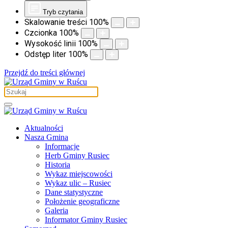
Tryb czytania
Skalowanie treści
100
%
Czcionka
100
%
Wysokość linii
100
%
Odstęp liter
100
%
Przejdź do treści głównej
Aktualności
Nasza Gmina
Informacje
Herb Gminy Rusiec
Historia
Wykaz miejscowości
Wykaz ulic – Rusiec
Dane statystyczne
Położenie geograficzne
Galeria
Informator Gminy Rusiec