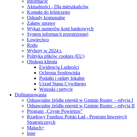
Informacje
Aktualności - Dla mieszkańców
Kontakt do leśniczego
Odpady komunalne
Załatw sprawę
Wykaz numerów kont bankowych
System informacji przestrzennej
Łowiectwo
Rodo
Wybory w 2024 r.
Polityka plików cookies (EU)
Obsługa klienta
Ewidencja Ludności
Ochrona Środowiska
Podatki i opłaty lokalne
Urząd Stanu Cywilnego
Wnioski i petycje
Dofinansowania
Odnawialne źródła energii w Gminie Rusiec – edycja I
Odnawialne źródła energii w Gminie Rusiec – edycja II
Program „Czyste Powietrze”
Rządowy Fundusz Polski Ład - Program Inwestycji
Strategicznych
Maluch+
Inne