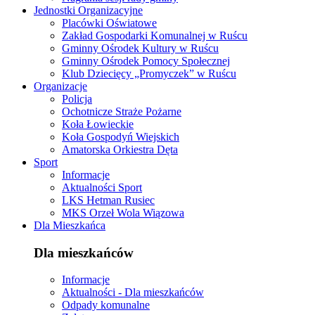
Jednostki Organizacyjne
Placówki Oświatowe
Zakład Gospodarki Komunalnej w Ruścu
Gminny Ośrodek Kultury w Ruścu
Gminny Ośrodek Pomocy Społecznej
Klub Dziecięcy „Promyczek” w Ruścu
Organizacje
Policja
Ochotnicze Straże Pożarne
Koła Łowieckie
Koła Gospodyń Wiejskich
Amatorska Orkiestra Dęta
Sport
Informacje
Aktualności Sport
LKS Hetman Rusiec
MKS Orzeł Wola Wiązowa
Dla Mieszkańca
Dla mieszkańców
Informacje
Aktualności - Dla mieszkańców
Odpady komunalne