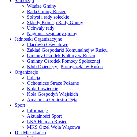
Samorząd
Władze Gminy
Rada Gminy Rusiec
Sołtysi i rady sołeckie
Składy Komisji Rady Gminy
Uchwały rady
Nagrania sesji rady gminy
Jednostki Organizacyjne
Placówki Oświatowe
Zakład Gospodarki Komunalnej w Ruścu
Gminny Ośrodek Kultury w Ruścu
Gminny Ośrodek Pomocy Społecznej
Klub Dziecięcy „Promyczek” w Ruścu
Organizacje
Policja
Ochotnicze Straże Pożarne
Koła Łowieckie
Koła Gospodyń Wiejskich
Amatorska Orkiestra Dęta
Sport
Informacje
Aktualności Sport
LKS Hetman Rusiec
MKS Orzeł Wola Wiązowa
Dla Mieszkańca