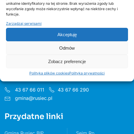
unikalne identyfikatory na tej stronie. Brak wyrażenia zgody lub
edycja 2, Fundusze Europejskie
wycofanie zgody może niekorzystnie wpłynąć na niektóre cechy i
funkcje.
Zarządzaj serwisami
Akceptuję
Odmów
Urząd Gminy w Ruścu
Zobacz preferencje
ul. Wieluńska 35, 97-438 Rusiec
Polityka plików cookies
Polityka prywatności
Godziny pon 8:00 - 16.00 wt– pt 7:30 - 15.30
43 67 66 011
43 67 66 290
gmina@rusiec.pl
Przydatne linki
Gmina Rusiec BIP
Sejm Rp