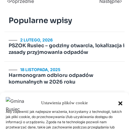
Poprzednie
Następne
Popularne wpisy
2 LUTEGO, 2026
PSZOK Rusiec – godziny otwarcia, lokalizacja i
zasady przyjmowania odpadów
18 LISTOPADA, 2025
Harmonogram odbioru odpadów
komunalnych w 2026 roku
14 LIPCA, 2020
Ustawienia plików cookie
Kurenda
Aby zapewnić jak najlepsze wrażenia, korzystamy z technologii, takich
jak pliki cookie, do przechowywania i/lub uzyskiwania dostępu do
30 CZERWCA, 2026
informacji o urządzeniu. Zgoda na te technologie pozwoli nam
Odnawialne źródła energii w Gminie Rusiec –
przetwarzać dane, takie jak zachowanie podczas przeglądania lub