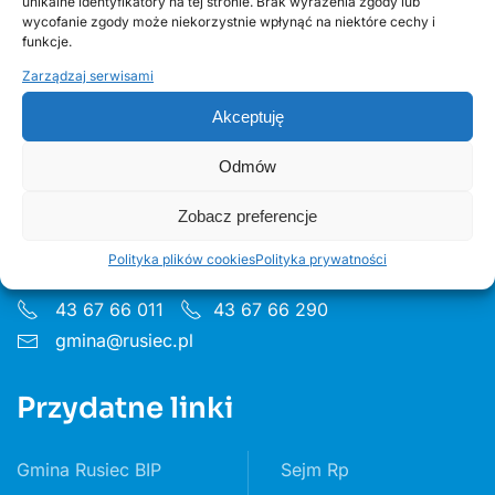
unikalne identyfikatory na tej stronie. Brak wyrażenia zgody lub
wycofanie zgody może niekorzystnie wpłynąć na niektóre cechy i
funkcje.
Zarządzaj serwisami
Akceptuję
Urząd Gminy w Ruścu
Odmów
Zobacz preferencje
ul. Wieluńska 35, 97-438 Rusiec
Godziny pon 8:00 - 16.00 wt– pt 7:30 - 15.30
Polityka plików cookies
Polityka prywatności
43 67 66 011
43 67 66 290
gmina@rusiec.pl
Przydatne linki
Gmina Rusiec BIP
Sejm Rp