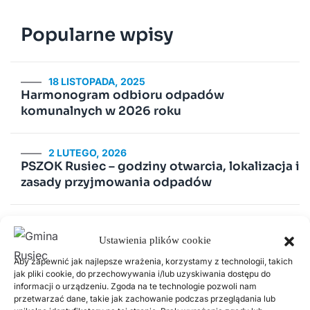
Popularne wpisy
18 LISTOPADA, 2025
Harmonogram odbioru odpadów
komunalnych w 2026 roku
2 LUTEGO, 2026
PSZOK Rusiec – godziny otwarcia, lokalizacja i
zasady przyjmowania odpadów
14 LIPCA, 2020
Kurenda
Ustawienia plików cookie
Aby zapewnić jak najlepsze wrażenia, korzystamy z technologii, takich
jak pliki cookie, do przechowywania i/lub uzyskiwania dostępu do
30 CZERWCA, 2026
informacji o urządzeniu. Zgoda na te technologie pozwoli nam
Odnawialne źródła energii w Gminie Rusiec –
przetwarzać dane, takie jak zachowanie podczas przeglądania lub
edycja 2, Fundusze Europejskie