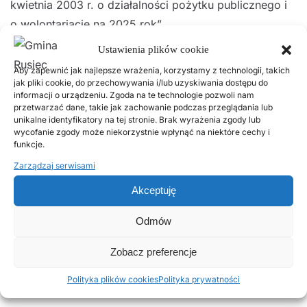
kwietnia 2003 r. o działalności pożytku publicznego i
o wolontariacie na 2025 rok”.
Ustawienia plików cookie
Wójt zajmie własne stanowisko odnośnie uzyskanych
Aby zapewnić jak najlepsze wrażenia, korzystamy z technologii, takich
opinii i opublikuje je na stronie internetowej Urzędu
jak pliki cookie, do przechowywania i/lub uzyskiwania dostępu do
Gminy Rusiec, w Biuletynie Informacji Publicznej oraz
informacji o urządzeniu. Zgoda na te technologie pozwoli nam
przetwarzać dane, takie jak zachowanie podczas przeglądania lub
na tablicy ogłoszeń.
unikalne identyfikatory na tej stronie. Brak wyrażenia zgody lub
wycofanie zgody może niekorzystnie wpłynąć na niektóre cechy i
funkcje.
zarządzenie – konsultacje
Pobierz
Zał.Formularz konsultacji 2025
Pobierz
Zarządzaj serwisami
ZAŁ. Projekt Programu Współpracy na 2025 r.
Pobierz
Akceptuję
Odmów
Poprzednie
Następne
Zobacz preferencje
Popularne wpisy
Polityka plików cookies
Polityka prywatności