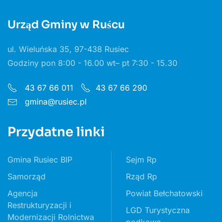
Urząd Gminy w Ruścu
ul. Wieluńska 35, 97-438 Rusiec
Godziny pon 8:00 - 16.00 wt– pt 7:30 - 15.30
43 67 66 011
43 67 66 290
gmina@rusiec.pl
Przydatne linki
Gmina Rusiec BIP
Sejm Rp
Samorząd
Rząd Rp
Agencja
Powiat Bełchatowski
Restrukturyzacji i
LGD Turystyczna
Modernizacji Rolnictwa
podkowa