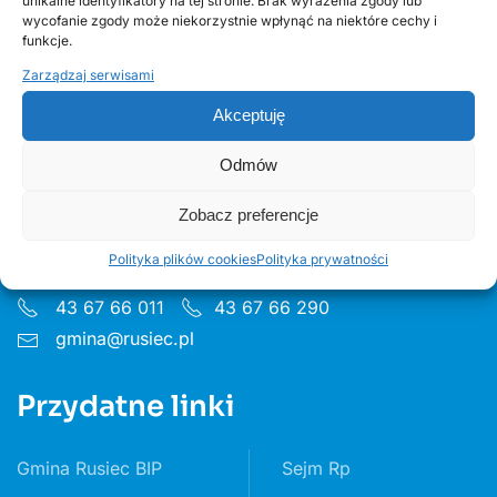
unikalne identyfikatory na tej stronie. Brak wyrażenia zgody lub
wycofanie zgody może niekorzystnie wpłynąć na niektóre cechy i
funkcje.
Zarządzaj serwisami
Akceptuję
Urząd Gminy w Ruścu
Odmów
Zobacz preferencje
ul. Wieluńska 35, 97-438 Rusiec
Godziny pon 8:00 - 16.00 wt– pt 7:30 - 15.30
Polityka plików cookies
Polityka prywatności
43 67 66 011
43 67 66 290
gmina@rusiec.pl
Przydatne linki
Gmina Rusiec BIP
Sejm Rp