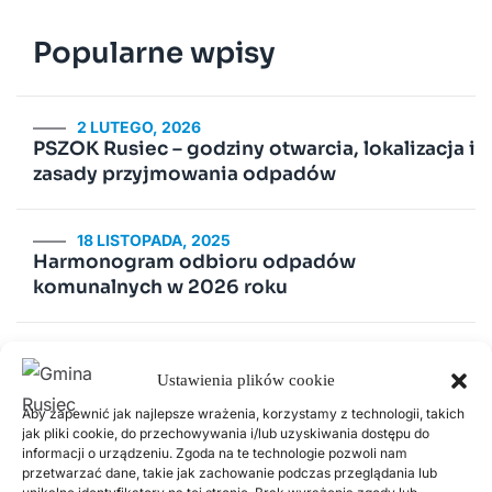
Popularne wpisy
2 LUTEGO, 2026
PSZOK Rusiec – godziny otwarcia, lokalizacja i
zasady przyjmowania odpadów
18 LISTOPADA, 2025
Harmonogram odbioru odpadów
komunalnych w 2026 roku
14 LIPCA, 2020
Kurenda
Ustawienia plików cookie
Aby zapewnić jak najlepsze wrażenia, korzystamy z technologii, takich
jak pliki cookie, do przechowywania i/lub uzyskiwania dostępu do
30 CZERWCA, 2026
informacji o urządzeniu. Zgoda na te technologie pozwoli nam
Odnawialne źródła energii w Gminie Rusiec –
przetwarzać dane, takie jak zachowanie podczas przeglądania lub
edycja 2, Fundusze Europejskie