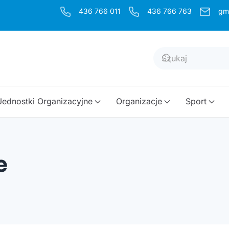
436 766 011
436 766 763
gm
Jednostki Organizacyjne
Organizacje
Sport
e