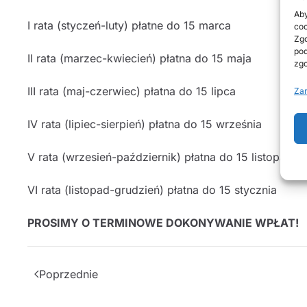
Aby
I rata (styczeń-luty) płatne do 15 marca
coo
Zgo
pod
II rata (marzec-kwiecień) płatna do 15 maja
zgo
III rata (maj-czerwiec) płatna do 15 lipca
Zar
IV rata (lipiec-sierpień) płatna do 15 września
V rata (wrzesień-październik) płatna do 15 listopada
VI rata (listopad-grudzień) płatna do 15 stycznia
PROSIMY O TERMINOWE DOKONYWANIE WPŁAT!
Poprzednie