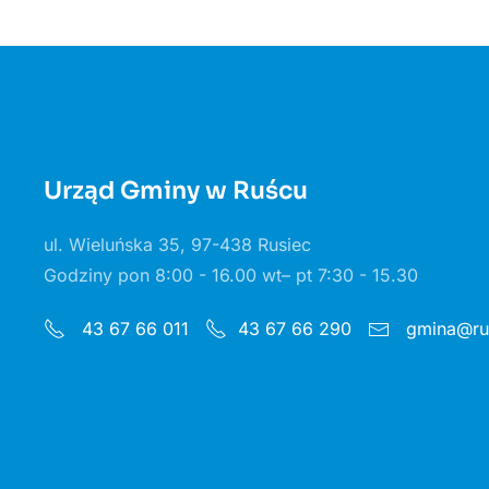
Urząd Gminy w Ruścu
ul. Wieluńska 35, 97-438 Rusiec
Godziny pon 8:00 - 16.00 wt– pt 7:30 - 15.30
gmina@rus
43 67 66 011
43 67 66 290