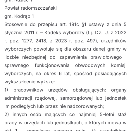
Powiat radomszczański
gm. Kodrąb
1
Stosownie do
przepisu art. 191c §1 ustawy
z dnia 5
stycznia 2011 r.
–
Kodeks
wyborczy
(
t.j. Dz. U. z 2022
r. poz. 1277, 2418, z 2023 r. poz. 497
),
urzędników
wyborczych powołuje się
dla obszaru danej gminy w
liczbie niezbędnej do zapewnienia prawidłowego i
sprawnego
funkcjonowania obwodowych komisji
wyborczych,
na
okres 6 lat, spośród posiadających
wykształcenie wyższe:
1)
pracowników urzędów obsługują
cych: organy
administracji rządowej, samorządowej
lub jednostek
im podległych lub przez nie nadzorowanych;
2)
innych osób mających co najmniej 5
–
letni staż
pracy w urzędach lub jednostkach,
o których mowa w
pkt 1
–
powyższe oznacza m.in., iż
urzędnikiem