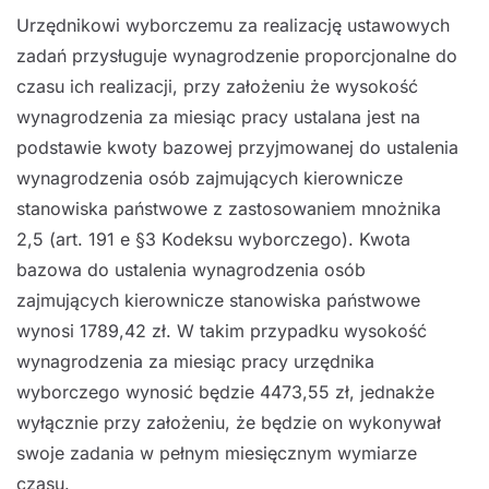
Urzędnikowi wyborczemu za realizację ustawowych
zadań przysługuje wynagrodzenie
proporcjonalne do
czasu ich realizacji,
przy założeniu że wysokość
wyna
grodzenia za miesiąc
pracy ustalana jest na
podstawie kwoty bazowej przyjmowanej do ustalenia
wynagrodzenia osób
zajmujących kierownicze
stanowiska państwowe z zastosowa
niem mnożnika
2,5 (art. 191 e §
3
Kodeksu wyborczego). Kwota
bazowa do ustalenia wynagro
dzenia osób
zajmujących kierownicze
stanowiska państwowe
wynosi 1789,42 zł.
W takim przypadku wysokość
wynagrodzenia za
miesiąc pracy urzędnika
wyborczego wynosić będzie 4473,55 zł
, jednakże
wyłącznie przy
założeniu, że będzie on wykonywał
swoje zadania w
pełnym miesięcznym wymiarze
czasu.