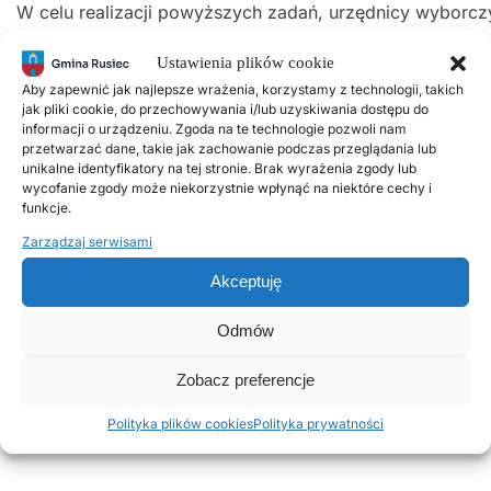
W
celu
realizacji
powyższych
zadań,
urzędnicy
wyborcz
wyborczym
i,
o których mowa w art. 152 Kodeksu
Ustawienia plików cookie
wyborczego, tj.
Państwową Komisją Wyborczą,
Aby zapewnić jak najlepsze wrażenia, korzystamy z technologii, takich
Komisarzem Wyborczym, okręgowymi, rejonowymi,
jak pliki cookie, do przechowywania i/lub uzyskiwania dostępu do
informacji o urządzeniu. Zgoda na te technologie pozwoli nam
terytorialnymi i o
bwodowymi komisjami
przetwarzać dane, takie jak zachowanie podczas przeglądania lub
wyborczymi
oraz innymi podmiotami.
unikalne identyfikatory na tej stronie. Brak wyrażenia zgody lub
wycofanie zgody może niekorzystnie wpłynąć na niektóre cechy i
funkcje.
Zarządzaj serwisami
Szczegółowy
zakres
zadań
urzędników
wyborczych
ure
Nr 5/2019
Państwowej Komisji Wyborczej z dnia
27
Akceptuję
lutego 2019
r.
w
sprawie określenia
Odmów
szczegółowego
zakresu
zadań
urzędników
wyborczych,
wynagradzania
za
ich
realizację,
a
także
zasad
zwolnien
Zobacz preferencje
wykonywania obowiązków urzędnika wyborczego
Polityka plików cookies
Polityka prywatności
terytorialnego
(M.P. 2019
poz. 260).