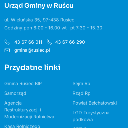
Urząd Gminy w Ruścu
ul. Wieluńska 35, 97-438 Rusiec
Godziny pon 8:00 - 16.00 wt– pt 7:30 - 15.30
43 67 66 011
43 67 66 290
gmina@rusiec.pl
Przydatne linki
Gmina Rusiec BIP
Sejm Rp
Samorząd
Rząd Rp
Agencja
Powiat Bełchatowski
Restrukturyzacji i
LGD Turystyczna
Modernizacji Rolnictwa
podkowa
Kasa Rolniczego