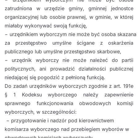
zatrudniona w
urzędzie gminy
, gminnej
jednostce
organizacyjnej lub osobie prawnej, w gminie, w której
miałaby wykonywać swoją
funkcję,
−
urzędnikiem
wyborczym
nie
może
być
osoba
skazana
za
przestępstwo umyślne ścigane z
oskarżenia
publicznego lub
umyślne przestępstwo
skarbowe,
−
urzędnik wyborczy
nie może
należeć do partii
politycznych, ani prowadzić działalności
publicznej
niedającej się pogodzić z pełnioną funkcją
.
Do zadań urzędników wyborczych zgodnie z art. 191e
§ 1 Kodeksu wyborczego należy
zap
ewnienie
sprawnego funkcjonowania obwodowych komisji
wyborczych, w szczególności:
−
przygotowanie i nadzór pod kierownictwem
komisarza wyborczego nad przebiegiem wyborów
w
obwodowych komisjach wyborczych;