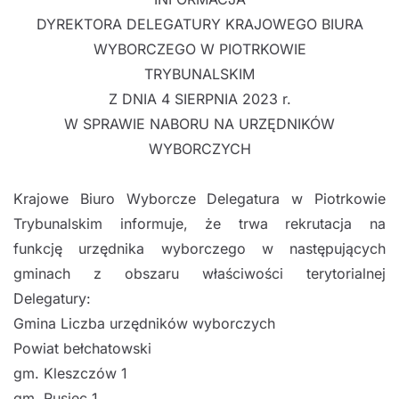
DYREKTORA DELEGATURY KRAJOWEGO BIURA
WYBORCZEGO W PIOTRKOWIE
TRYBUNALSKIM
Z
DNIA
4
SIERPNIA
2023
r.
W SPRAWIE NABORU NA URZĘDNIKÓW
WYBORCZYCH
Krajowe Biuro Wyborcze Delegatura w Piotrkowie
Trybunalskim informuje, że trwa rekrutacja na
funkcję
urzędnika wyborczego w
następujących
gminach z
obszaru właściwości terytorialnej
Delegatury:
Gmina
Liczba urzędników wyborczych
Powiat bełchatowski
g
m
.
Kleszczów
1
gm. Rusiec
1