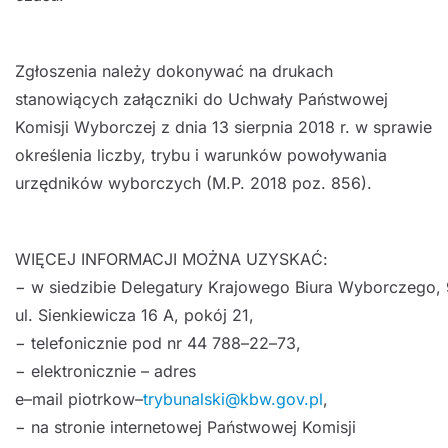
Zgłoszenia należy dokonywać na drukach
stanowiących załączniki
do Uchwały
Państwowej
Komisji Wyborczej z dnia
13 sierpnia 2018
r. w
sprawie
określenia liczby, trybu i warunków
powoływania
urzędników wyborczych
(M.P. 2018
poz. 856)
.
WIĘCEJ INFORMACJI MOŻNA UZYSKAĆ:
−
w
siedzibie
Delegatury
Krajowego
Biura
Wyborczego,
ul. Sienkiewicza 16 A, pokój 21,
−
telefonicznie pod nr 44 788
–
22
–
73,
−
elektronicznie
–
adres
e
–
mail
piotrkow
–
trybunalski@kbw.gov.pl
,
−
na stronie internetowej Państwowej Komisji