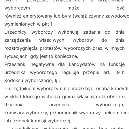
wyborczym może być
również
emerytowany
lub
były
(wciąż
czynny
zawodowo
wymienionych w pkt 1.
Urzędnicy wyborczy wykonują zadania od dnia
zarządzenia właściwych wyborów do dnia
rozstrzygnięcia
protestów wyborczych oraz w
innych
sytuacjach, gdy jest to konieczne.
Przesłanki negatywne dla kandydatów na funkcję
urzędnika wyborczego reguluje przepis
art. 191b
Kodeksu wyborczego, tj
.
:
−
urzędnikiem
wyborczym
nie
może
być:
osoba
kandydu
w skład którego wchodzi gmina właściwa dla obszaru
działania urzędnika wyborczego,
komisarz
wyborczy,
pełnomocnik
wyborczy,
pełnomocni
lub
członek komisji wyborczej,
−
urzędnikiem wyborczym nie może być osoba