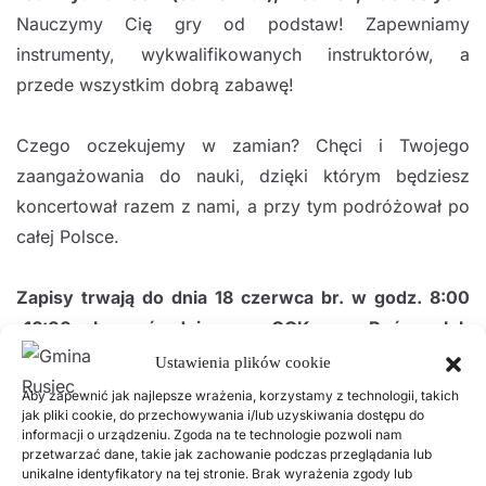
Nauczymy Cię gry od podstaw! Zapewniamy
instrumenty, wykwalifikowanych instruktorów, a
przede wszystkim dobrą zabawę!
Czego oczekujemy w zamian?
Chęci i Twojego
zaangażowania do nauki, dzięki którym będziesz
koncertował razem z nami, a przy tym podróżował po
całej Polsce.
Zapisy trwają do dnia 18 czerwca br. w godz. 8:00
-16:00 bezpośrednio w GOK w Ruścu lub
telefonicznie pod nr 43 67 66 125.
Ustawienia plików cookie
Aby zapewnić jak najlepsze wrażenia, korzystamy z technologii, takich
jak pliki cookie, do przechowywania i/lub uzyskiwania dostępu do
informacji o urządzeniu. Zgoda na te technologie pozwoli nam
Poprzednie
Następne
przetwarzać dane, takie jak zachowanie podczas przeglądania lub
unikalne identyfikatory na tej stronie. Brak wyrażenia zgody lub