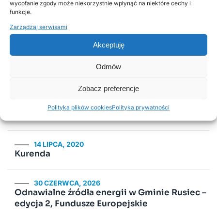
wycofanie zgody może niekorzystnie wpłynąć na niektóre cechy i
Popularne wpisy
funkcje.
Zarządzaj serwisami
18 LISTOPADA, 2025
Akceptuję
Harmonogram odbioru odpadów
komunalnych w 2026 roku
Odmów
Zobacz preferencje
2 LUTEGO, 2026
PSZOK Rusiec – godziny otwarcia, lokalizacja i
Polityka plików cookies
Polityka prywatności
zasady przyjmowania odpadów
14 LIPCA, 2020
Kurenda
30 CZERWCA, 2026
Odnawialne źródła energii w Gminie Rusiec –
edycja 2, Fundusze Europejskie