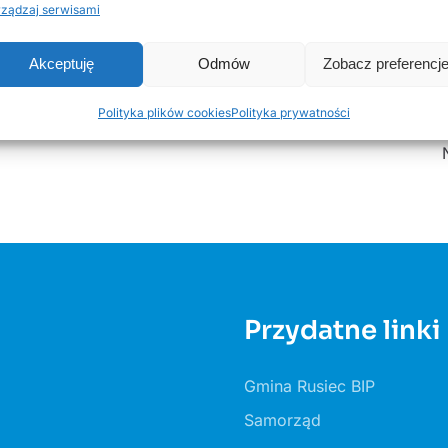
rz
ządzaj serwisami
nna.pdf
Pobierz
Akceptuję
Odmów
Zobacz preferencj
Polityka plików cookies
Polityka prywatności
Przydatne linki
Gmina Rusiec BIP
Samorząd