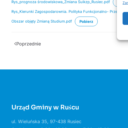
Rys_prognoza środowiskowa_Zmiana Suikzp_Rusiec.pdf
Pobie
Zar
Rys_Kierunki Zagospodarownia. Polityka Funkcjonalno- Przestrze
Obszar objęty Zmianą Studium.pdf
Pobierz
Poprzednie
Urząd Gminy w Ruścu
ul. Wieluńska 35, 97-438 Rusiec