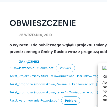
OBWIESZCZENIE
25 WRZEŚNIA, 2019
o wyłożeniu do publicznego wglądu projektu zmia
przestrzennego Gminy Rusiec
wraz z prognozą odd
ZAŁĄCZNIKI
5 Obwieszczenie_Studium.pdf
Pobierz
Tekst_Projekt Zmiany Studium uwarunkowań i kierunków zagospo
Aby
Tekst_prognoza środowiskowa_Zmiana Suikzp Rusiec.pdf
Pobi
coo
Zgo
Tekst_prognoza środowiskowa_zał nr 1- Oświadczenie.pdf
Pob
pod
zgo
Rys_Uwarunkowania Rozwoju.pdf
Pobierz