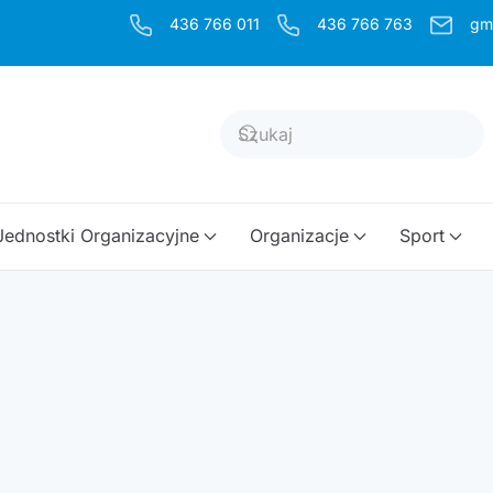
436 766 011
436 766 763
gm
Jednostki Organizacyjne
Organizacje
Sport