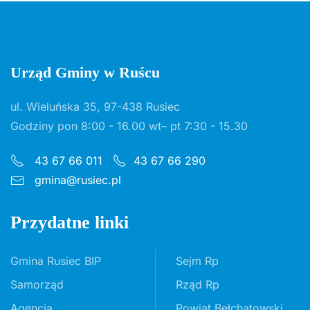
Urząd Gminy w Ruścu
ul. Wieluńska 35, 97-438 Rusiec
Godziny pon 8:00 - 16.00 wt– pt 7:30 - 15.30
43 67 66 011
43 67 66 290
gmina@rusiec.pl
Przydatne linki
Gmina Rusiec BIP
Sejm Rp
Samorząd
Rząd Rp
Agencja
Powiat Bełchatowski