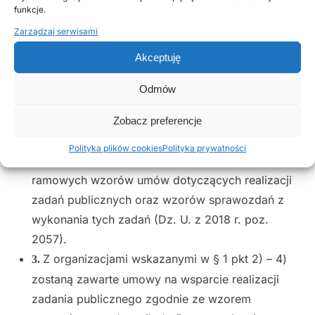
Rencistów w Ruścu, ul. Koniecpolskiego 5, 97-438
funkcje.
Rusiec
Zarządzaj serwisami
Akceptuję
Z organizacją wskazaną w § 1 pkt 1) zostanie
2.
zawarta umowa na powierzenie realizacji zadania
Odmów
publicznego zgodnie ze wzorem stanowiącym
załącznik do Rozporządzenia Przewodniczącego
Zobacz preferencje
Komitetu do Spraw Pożytku Publicznego z dnia 24
Polityka plików cookies
Polityka prywatności
października 2018 r. w sprawie wzorów ofert i
ramowych wzorów umów dotyczących realizacji
zadań publicznych oraz wzorów sprawozdań z
wykonania tych zadań (Dz. U. z 2018 r. poz.
2057).
Z organizacjami wskazanymi w § 1 pkt 2) – 4)
3.
zostaną zawarte umowy na wsparcie realizacji
zadania publicznego zgodnie ze wzorem