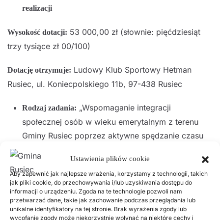
realizacji
53 000,00 zł (słownie: pięćdziesiąt
Wysokość dotacji:
trzy tysiące zł 00/100)
Ludowy Klub Sportowy Hetman
Dotację otrzymuje:
Rusiec, ul. Koniecpolskiego 11b, 97-438 Rusiec
„Wspomaganie integracji
Rodzaj zadania:
społecznej osób w wieku emerytalnym z terenu
Gminy Rusiec poprzez aktywne spędzanie czasu
wolnego” realizowane w formie
wsparcia realizacji
Ustawienia plików cookie
7 000,00 zł (słownie: siedem tysięcy
Wysokość dotacji:
Aby zapewnić jak najlepsze wrażenia, korzystamy z technologii, takich
jak pliki cookie, do przechowywania i/lub uzyskiwania dostępu do
zł 00/100)
informacji o urządzeniu. Zgoda na te technologie pozwoli nam
przetwarzać dane, takie jak zachowanie podczas przeglądania lub
unikalne identyfikatory na tej stronie. Brak wyrażenia zgody lub
Stowarzyszenie Emerytów i
Dotację otrzymuje:
wycofanie zgody może niekorzystnie wpłynąć na niektóre cechy i