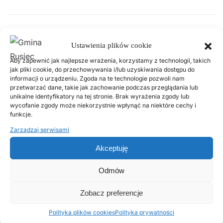
Ruszył nabór dla Kół Gospodyń
Ustawienia plików cookie
Wiejskich
Aby zapewnić jak najlepsze wrażenia, korzystamy z technologii, takich
jak pliki cookie, do przechowywania i/lub uzyskiwania dostępu do
informacji o urządzeniu. Zgoda na te technologie pozwoli nam
5 MAJA, 2026
przetwarzać dane, takie jak zachowanie podczas przeglądania lub
unikalne identyfikatory na tej stronie. Brak wyrażenia zgody lub
Agencja Restrukturyzacji i Modernizacji Rolnictwa
wycofanie zgody może niekorzystnie wpłynąć na niektóre cechy i
rozpoczęła nabór wniosków na dofinansowanie
funkcje.
działalności statutowej Kół Gospodyń Wiejskich. W
Zarządzaj serwisami
2026 roku na ten cel przeznaczono 140 mln zł.O
Akceptuję
wsparcie mogą ubiegać się koła wpisane do
Krajowego Rejestru Kół Gospodyń Wiejskich.
Odmów
Wysokość pomocy uzależniona jest od liczby
Zobacz preferencje
członków danego koła i wyn…
Polityka plików cookies
Polityka prywatności
Czytaj więcej