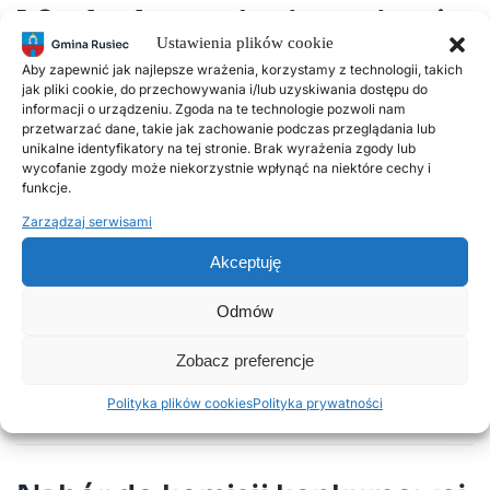
1,2 mln zł na rozbudowę drogi
Ustawienia plików cookie
do Antoniny
Aby zapewnić jak najlepsze wrażenia, korzystamy z technologii, takich
jak pliki cookie, do przechowywania i/lub uzyskiwania dostępu do
informacji o urządzeniu. Zgoda na te technologie pozwoli nam
20 LUTEGO, 2026
przetwarzać dane, takie jak zachowanie podczas przeglądania lub
unikalne identyfikatory na tej stronie. Brak wyrażenia zgody lub
Nasza gmina pozyskała 1,2 mln zł dofinansowania na
wycofanie zgody może niekorzystnie wpłynąć na niektóre cechy i
realizację zadania pn. „Rozbudowa drogi gminnej nr
funkcje.
103008E od drogi krajowej DK 74 do świetlicy w
Zarządzaj serwisami
miejscowości Antonina”.Rząd ogłosił wyniki naboru w
Akceptuję
ramach programu Rządowy Fundusz Rozwoju Dróg na
2026 rok. W skali kraju na realizację inwestycji
Odmów
przeznaczono 2,7 mld zł, z czego dla województw…
Zobacz preferencje
Czytaj więcej
Polityka plików cookies
Polityka prywatności