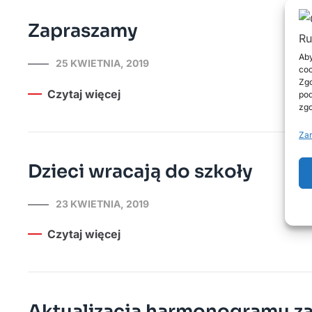
Zapraszamy
Aby
25 KWIETNIA, 2019
coo
Zgo
Czytaj więcej
pod
zgo
Zar
Dzieci wracają do szkoły
23 KWIETNIA, 2019
Czytaj więcej
Aktualizacja harmonogramu za