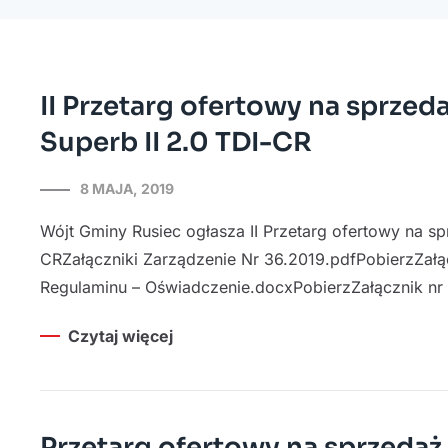
II Przetarg ofertowy na sprz
Superb II 2.0 TDI-CR
8 MAJA, 2019
Wójt Gminy Rusiec ogłasza II Przetarg ofertowy na 
CRZałączniki Zarządzenie Nr 36.2019.pdfPobierzZałąc
Regulaminu – Oświadczenie.docxPobierzZałącznik nr
Czytaj więcej
Przetarg ofertowy na sprzed