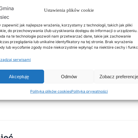
Ustawienia plików cookie
 zapewnić jak najlepsze wrażenia, korzystamy z technologii, takich jak pliki
kie, do przechowywania i/lub uzyskiwania dostępu do informacji o urządzeniu.
da na te technologie pozwoli nam przetwarzać dane, takie jak zachowanie
czas przeglądania lub unikalne identyfikatory na tej stronie. Brak wyrażenia
dy lub wycofanie zgody może niekorzystnie wpłynąć na niektóre cechy i funkc
ządzaj serwisami
Akceptuję
Odmów
Zobacz preferencj
Polityka plików cookies
Polityka prywatności
jęć