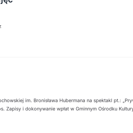
z
chowskiej im. Bronisława Hubermana na spektakl pt.: „Pr
zł/os. Zapisy i dokonywanie wpłat w Gminnym Ośrodku Kultu
)