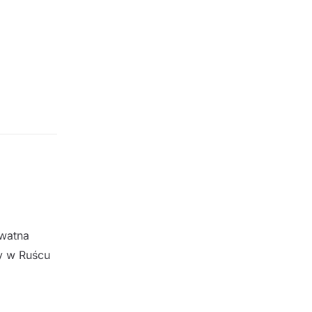
ywatna
ry w Ruścu