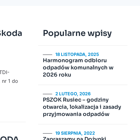
Skoda
Popularne wpisy
18 LISTOPADA, 2025
Harmonogram odbioru
odpadów komunalnych w
TDI-
2026 roku
 nr 1 do
2 LUTEGO, 2026
PSZOK Rusiec – godziny
otwarcia, lokalizacja i zasady
przyjmowania odpadów
19 SIERPNIA, 2022
SKODA
Zapraszamy na Dożynki