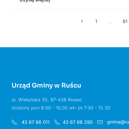
1
…
81
Urząd Gminy w Ruścu
ul. Wieluńska 35, 97-438 Rusiec
Godziny pon 8:00 - 16.00 wt– pt 7:30 - 15.30
gmina@rus
43 67 66 011
43 67 66 290