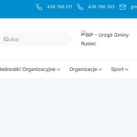
436 766 011
436 766 763
gm
Jednostki Organizacyjne
Organizacje
Sport