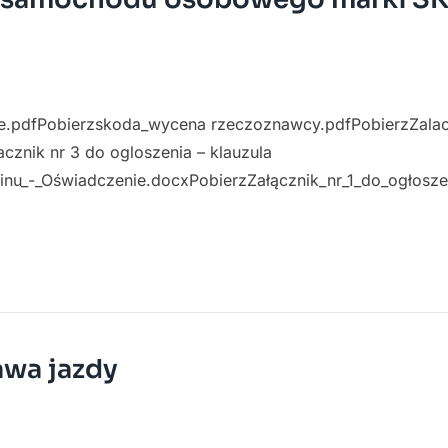
ie.pdfPobierzskoda_wycena rzeczoznawcy.pdfPobierzZalacz
cznik nr 3 do ogloszenia – klauzula
inu_-_Oświadczenie.docxPobierzZałącznik_nr_1_do_ogłosze
awa jazdy