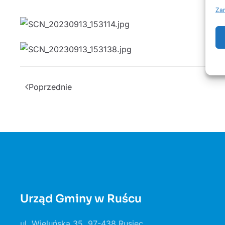
Zar
Poprzednie
Urząd Gminy w Ruścu
ul. Wieluńska 35, 97-438 Rusiec