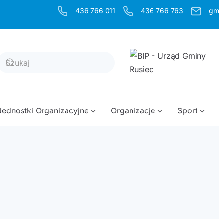
436 766 011
436 766 763
gm
Jednostki Organizacyjne
Organizacje
Sport