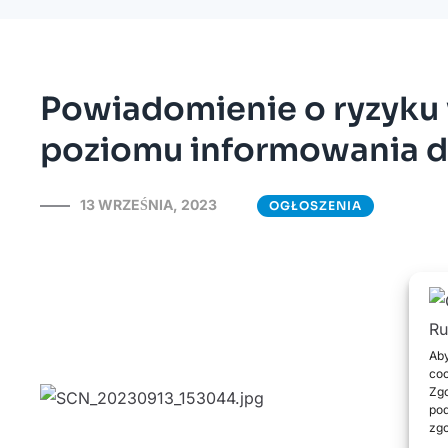
Powiadomienie o ryzyku 
poziomu informowania d
13 WRZEŚNIA, 2023
OGŁOSZENIA
Aby
coo
Zgo
pod
zgo