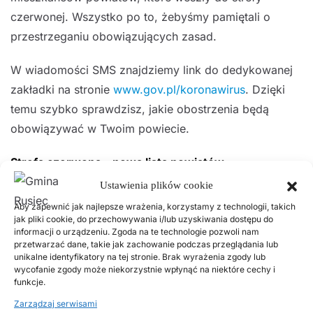
czerwonej. Wszystko po to, żebyśmy pamiętali o
przestrzeganiu obowiązujących zasad.
W wiadomości SMS znajdziemy link do dedykowanej
zakładki na stronie
www.gov.pl/koronawirus
. Dzięki
temu szybko sprawdzisz, jakie obostrzenia będą
obowiązywać w Twoim powiecie.
Strefa czerwona – nowa lista powiatów
Ustawienia plików cookie
Od soboty, 10 października 2020 r., na nowej liście
Aby zapewnić jak najlepsze wrażenia, korzystamy z technologii, takich
znajdą się 32 powiaty i 6 miast, w tym powiat
jak pliki cookie, do przechowywania i/lub uzyskiwania dostępu do
informacji o urządzeniu. Zgoda na te technologie pozwoli nam
bełchatowski.
przetwarzać dane, takie jak zachowanie podczas przeglądania lub
unikalne identyfikatory na tej stronie. Brak wyrażenia zgody lub
Bardzo ważną zmianą jest likwidacja strefy żółtej –
wycofanie zgody może niekorzystnie wpłynąć na niektóre cechy i
funkcje.
zasady w niej obowiązujące zostają rozciągnięte na
Zarządzaj serwisami
cały kraj.