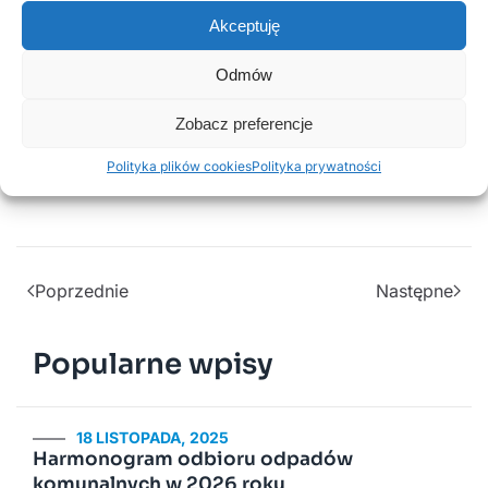
Akceptuję
Odmów
Aktualne zasady i ograniczenia:
Zobacz preferencje
https://www.gov.pl/web/koronawirus/aktualne-zasady-
i-ograniczenia
Polityka plików cookies
Polityka prywatności
Poprzednie
Następne
Popularne wpisy
18 LISTOPADA, 2025
Harmonogram odbioru odpadów
komunalnych w 2026 roku