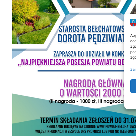
Aby
coo
Zgo
pod
zgo
Zar