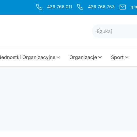
436 766 011
436 766 763
gm
Jednostki Organizacyjne
Organizacje
Sport