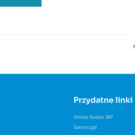
Przydatne linki
Gmina Rusiec BIP
Samorząd