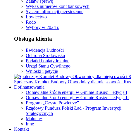
Załatw sprawę
Wykaz numerów kont bankowych
System informacji przestrzennej
Łowiectwo
Rodo
Wybory w 2024 r.
Obsługa klienta
Ewidencja Ludności
Ochrona Środowiska
Podatki i opłaty lokalne
Urząd Stanu Cywilnego
Wnioski i petycje
Społeczny Komitet Budowy Obwodnicy dla miejscowości Rus
Dofinansowania
Odnawialne źródła energii w Gminie Rusiec – edycja I
Odnawialne źródła energii w Gminie Rusiec – edycja II
Program „Czyste Powietrze”
Rządowy Fundusz Polski Ład - Program Inwestycji
Strategicznych
Maluch+
Inne
Kontakt