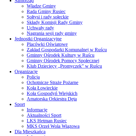
Samorząd
Władze Gminy
Rada Gminy Rusiec
Sołtysi i rady sołeckie
Składy Komisji Rady Gminy
Uchwały rady
Nagrania sesji rady gminy
Jednostki Organizacyjne
Placówki Oświatowe
Zakład Gospodarki Komunalnej w Ruścu
Gminny Ośrodek Kultury w Ruścu
Gminny Ośrodek Pomocy Społecznej
Klub Dziecięcy „Promyczek” w Ruścu
Organizacje
Policja
Ochotnicze Straże Pożarne
Koła Łowieckie
Koła Gospodyń Wiejskich
Amatorska Orkiestra Dęta
Sport
Informacje
Aktualności Sport
LKS Hetman Rusiec
MKS Orzeł Wola Wiązowa
Dla Mieszkańca