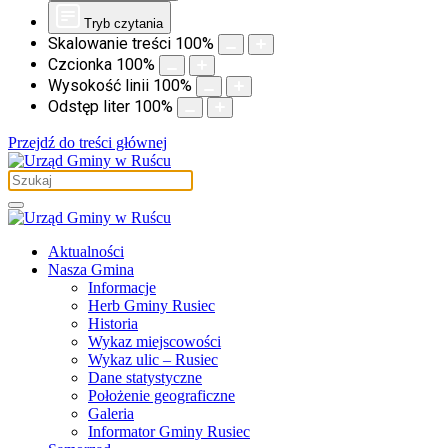
Tryb czytania
Skalowanie treści
100
%
Czcionka
100
%
Wysokość linii
100
%
Odstęp liter
100
%
Przejdź do treści głównej
Aktualności
Nasza Gmina
Informacje
Herb Gminy Rusiec
Historia
Wykaz miejscowości
Wykaz ulic – Rusiec
Dane statystyczne
Położenie geograficzne
Galeria
Informator Gminy Rusiec