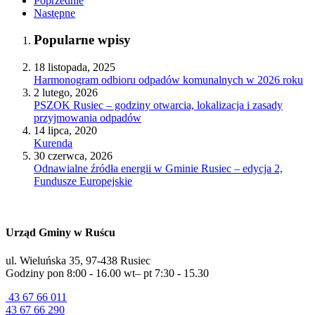
Poprzednie
Następne
Popularne wpisy
18 listopada, 2025
Harmonogram odbioru odpadów komunalnych w 2026 roku
2 lutego, 2026
PSZOK Rusiec – godziny otwarcia, lokalizacja i zasady
przyjmowania odpadów
14 lipca, 2020
Kurenda
30 czerwca, 2026
Odnawialne źródła energii w Gminie Rusiec – edycja 2,
Fundusze Europejskie
Urząd Gminy w Ruścu
ul. Wieluńska 35, 97-438 Rusiec
Godziny pon 8:00 - 16.00 wt– pt 7:30 - 15.30
43 67 66 011
43 67 66 290