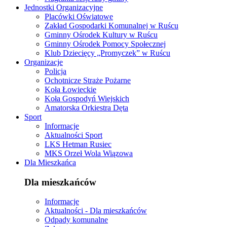
Jednostki Organizacyjne
Placówki Oświatowe
Zakład Gospodarki Komunalnej w Ruścu
Gminny Ośrodek Kultury w Ruścu
Gminny Ośrodek Pomocy Społecznej
Klub Dziecięcy „Promyczek” w Ruścu
Organizacje
Policja
Ochotnicze Straże Pożarne
Koła Łowieckie
Koła Gospodyń Wiejskich
Amatorska Orkiestra Dęta
Sport
Informacje
Aktualności Sport
LKS Hetman Rusiec
MKS Orzeł Wola Wiązowa
Dla Mieszkańca
Dla mieszkańców
Informacje
Aktualności - Dla mieszkańców
Odpady komunalne