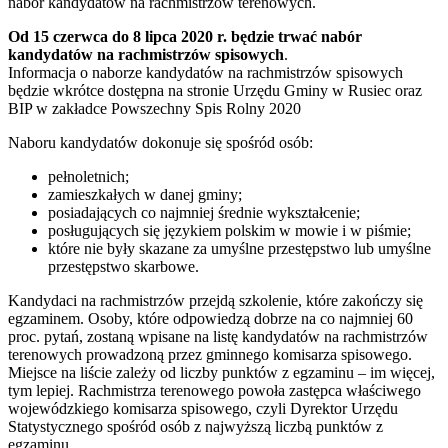
nabór kandydatów na rachmistrzów terenowych.
Od 15 czerwca do 8 lipca 2020 r. będzie trwać nabór
kandydatów na rachmistrzów spisowych
.
Informacja o naborze kandydatów na rachmistrzów spisowych
będzie wkrótce dostępna na stronie Urzędu Gminy w Rusiec oraz
BIP w zakładce Powszechny Spis Rolny 2020
Naboru kandydatów dokonuje się spośród osób:
pełnoletnich;
zamieszkałych w danej gminy;
posiadających co najmniej średnie wykształcenie;
posługujących się językiem polskim w mowie i w piśmie;
które nie były skazane za umyślne przestępstwo lub umyślne
przestępstwo skarbowe.
Kandydaci na rachmistrzów przejdą szkolenie, które zakończy się
egzaminem. Osoby, które odpowiedzą dobrze na co najmniej 60
proc. pytań, zostaną wpisane na listę kandydatów na rachmistrzów
terenowych prowadzoną przez gminnego komisarza spisowego.
Miejsce na liście zależy od liczby punktów z egzaminu – im więcej,
tym lepiej. Rachmistrza terenowego powoła zastępca właściwego
wojewódzkiego komisarza spisowego, czyli Dyrektor Urzędu
Statystycznego spośród osób z najwyższą liczbą punktów z
egzaminu.