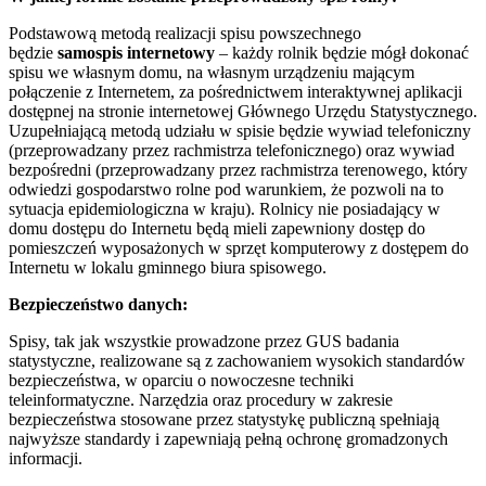
Podstawową metodą realizacji spisu powszechnego
będzie
samospis internetowy
– każdy rolnik będzie mógł dokonać
spisu we własnym domu, na własnym urządzeniu mającym
połączenie z Internetem, za pośrednictwem interaktywnej aplikacji
dostępnej na stronie internetowej Głównego Urzędu Statystycznego.
Uzupełniającą metodą udziału w spisie będzie wywiad telefoniczny
(przeprowadzany przez rachmistrza telefonicznego) oraz wywiad
bezpośredni (przeprowadzany przez rachmistrza terenowego, który
odwiedzi gospodarstwo rolne pod warunkiem, że pozwoli na to
sytuacja epidemiologiczna w kraju). Rolnicy nie posiadający w
domu dostępu do Internetu będą mieli zapewniony dostęp do
pomieszczeń wyposażonych w sprzęt komputerowy z dostępem do
Internetu w lokalu gminnego biura spisowego.
Bezpieczeństwo danych:
Spisy, tak jak wszystkie prowadzone przez GUS badania
statystyczne, realizowane są z zachowaniem wysokich standardów
bezpieczeństwa, w oparciu o nowoczesne techniki
teleinformatyczne. Narzędzia oraz procedury w zakresie
bezpieczeństwa stosowane przez statystykę publiczną spełniają
najwyższe standardy i zapewniają pełną ochronę gromadzonych
informacji.