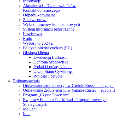
Informacje
Aktualności - Dla mieszkańców
Kontakt do leśniczego
Odpady komunalne
Załatw sprawę
Wykaz numerów kont bankowych
System informacji przestrzennej
Łowiectwo
Rodo
Wybory w 2024 r.
Polityka plików cookies (EU)
Obsługa klienta
Ewidencja Ludności
Ochrona Środowiska
Podatki i opłaty lokalne
Urząd Stanu Cywilnego
Wnioski i petycje
Dofinansowania
Odnawialne źródła energii w Gminie Rusiec – edycja I
Odnawialne źródła energii w Gminie Rusiec – edycja II
Program „Czyste Powietrze”
Rządowy Fundusz Polski Ład - Program Inwestycji
Strategicznych
Maluch+
Inne