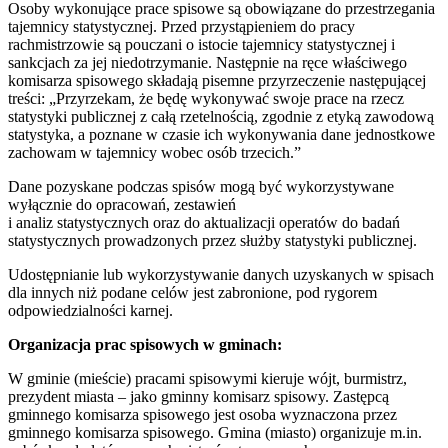
Osoby wykonujące prace spisowe są obowiązane do przestrzegania
tajemnicy statystycznej. Przed przystąpieniem do pracy
rachmistrzowie są pouczani o istocie tajemnicy statystycznej i
sankcjach za jej niedotrzymanie. Następnie na ręce właściwego
komisarza spisowego składają pisemne przyrzeczenie następującej
treści: „Przyrzekam, że będę wykonywać swoje prace na rzecz
statystyki publicznej z całą rzetelnością, zgodnie z etyką zawodową
statystyka, a poznane w czasie ich wykonywania dane jednostkowe
zachowam w tajemnicy wobec osób trzecich.”
Dane pozyskane podczas spisów mogą być wykorzystywane
wyłącznie do opracowań, zestawień
i analiz statystycznych oraz do aktualizacji operatów do badań
statystycznych prowadzonych przez służby statystyki publicznej.
Udostępnianie lub wykorzystywanie danych uzyskanych w spisach
dla innych niż podane celów jest zabronione, pod rygorem
odpowiedzialności karnej.
Organizacja prac spisowych w gminach:
W gminie (mieście) pracami spisowymi kieruje wójt, burmistrz,
prezydent miasta – jako gminny komisarz spisowy. Zastępcą
gminnego komisarza spisowego jest osoba wyznaczona przez
gminnego komisarza spisowego. Gmina (miasto) organizuje m.in.