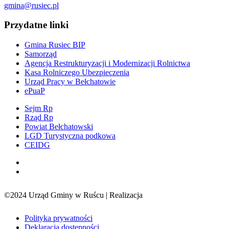
gmina@rusiec.pl
Przydatne linki
Gmina Rusiec BIP
Samorząd
Agencja Restrukturyzacji i Modernizacji Rolnictwa
Kasa Rolniczego Ubezpieczenia
Urząd Pracy w Bełchatowie
ePuaP
Sejm Rp
Rząd Rp
Powiat Bełchatowski
LGD Turystyczna podkowa
CEIDG
©2024 Urząd Gminy w Ruścu | Realizacja
Sensorama
Polityka prywatności
Deklaracja dostępności