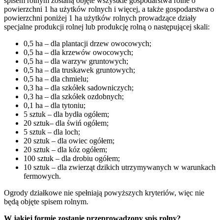
spisem rolnym zostaną objęte wszystkie gospodarstwa rolne o
powierzchni 1 ha użytków rolnych i więcej, a także gospodarstwa o
powierzchni poniżej 1 ha użytków rolnych prowadzące działy
specjalne produkcji rolnej lub produkcję rolną o następującej skali:
0,5 ha – dla plantacji drzew owocowych;
0,5 ha – dla krzewów owocowych;
0,5 ha – dla warzyw gruntowych;
0,5 ha – dla truskawek gruntowych;
0,5 ha – dla chmielu;
0,3 ha – dla szkółek sadowniczych;
0,3 ha – dla szkółek ozdobnych;
0,1 ha – dla tytoniu;
5 sztuk – dla bydła ogółem;
20 sztuk– dla świń ogółem;
5 sztuk – dla loch;
20 sztuk – dla owiec ogółem;
20 sztuk – dla kóz ogółem;
100 sztuk – dla drobiu ogółem;
10 sztuk – dla zwierząt dzikich utrzymywanych w warunkach
fermowych.
Ogrody działkowe nie spełniają powyższych kryteriów, więc nie
będą objęte spisem rolnym.
W jakiej formie zostanie przeprowadzony spis rolny?