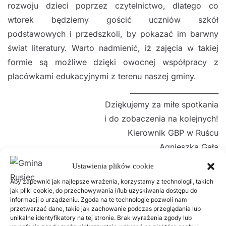
rozwoju dzieci poprzez czytelnictwo, dlatego co
wtorek będziemy gościć uczniów szkół
podstawowych i przedszkoli, by pokazać im barwny
świat literatury. Warto nadmienić, iż zajęcia w takiej
formie są możliwe dzięki owocnej współpracy z
placówkami edukacyjnymi z terenu naszej gminy.
_________________________
Dziękujemy za miłe spotkania
i do zobaczenia na kolejnych!
Kierownik GBP w Ruścu
Agnieszka Gała
Ustawienia plików cookie
Aby zapewnić jak najlepsze wrażenia, korzystamy z technologii, takich
jak pliki cookie, do przechowywania i/lub uzyskiwania dostępu do
Poprzednie
Następne
informacji o urządzeniu. Zgoda na te technologie pozwoli nam
przetwarzać dane, takie jak zachowanie podczas przeglądania lub
unikalne identyfikatory na tej stronie. Brak wyrażenia zgody lub