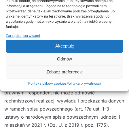
W przypadku stwierdzenia faktycznych nieścisłości
jak pliki cookie, do przechowywania i/lub uzyskiwania dostępu do
informacji o urządzeniu. Zgoda na te technologie pozwoli nam
należy przerwać wywiad, spisać dane rachmistrza i
przetwarzać dane, takie jak zachowanie podczas przeglądania lub
skontaktować się z najbliższym urzędem gminy,
unikalne identyfikatory na tej stronie. Brak wyrażenia zgody lub
wycofanie zgody może niekorzystnie wpłynąć na niektóre cechy i
urzędem statystycznym lub jego oddziałem.
funkcje.
Zarządzaj serwisami
Wywiady bezpośrednie będą prowadzone z
Akceptuję
zachowaniem procedur sanitarnych rekomendowanych
przez MZ i GIS. Każdy rachmistrz powinien używać
Odmów
niezbędnych środków ochrony osobistej i
zachowywać dystans społeczny.
Zobacz preferencje
Polityka plików cookies
Polityka prywatności
Przypominamy, że zgodnie z obowiązującym stanem
prawnym, respondent nie może odmówić
rachmistrzowi realizacji wywiadu i przekazania danych
w ramach spisu powszechnego (art. 17a ust. 1-3
ustawy o narodowym spisie powszechnym ludności i
mieszkań w 2021 r. (Dz. U. z 2019 r. poz. 1775).