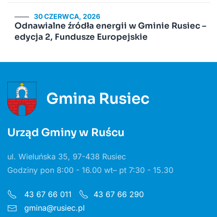
30 CZERWCA, 2026
Odnawialne źródła energii w Gminie Rusiec –
edycja 2, Fundusze Europejskie
Urząd Gminy w Ruścu
ul. Wieluńska 35, 97-438 Rusiec
Godziny pon 8:00 - 16.00 wt– pt 7:30 - 15.30
43 67 66 011
43 67 66 290
gmina@rusiec.pl