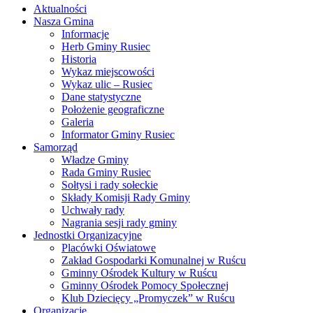
Aktualności
Nasza Gmina
Informacje
Herb Gminy Rusiec
Historia
Wykaz miejscowości
Wykaz ulic – Rusiec
Dane statystyczne
Położenie geograficzne
Galeria
Informator Gminy Rusiec
Samorząd
Władze Gminy
Rada Gminy Rusiec
Sołtysi i rady sołeckie
Składy Komisji Rady Gminy
Uchwały rady
Nagrania sesji rady gminy
Jednostki Organizacyjne
Placówki Oświatowe
Zakład Gospodarki Komunalnej w Ruścu
Gminny Ośrodek Kultury w Ruścu
Gminny Ośrodek Pomocy Społecznej
Klub Dziecięcy „Promyczek” w Ruścu
Organizacje