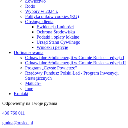
Łowiectwo
Rodo
Wybory w 2024 r.
Polityka plików cookies (EU)
Obsługa klienta
Ewidencja Ludności
Ochrona Środowiska
Podatki i opłaty lokalne
Urząd Stanu Cywilnego
Wnioski i petycje
Dofinansowania
Odnawialne źródła energii w Gminie Rusiec – edycja I
Odnawialne źródła energii w Gminie Rusiec – edycja II
Program „Czyste Powietrze”
Rządowy Fundusz Polski Ład - Program Inwestycji
Strategicznych
Maluch+
Inne
Kontakt
Odpowiemy na Twoje pytania
436 766 011
gmina@rusiec.pl