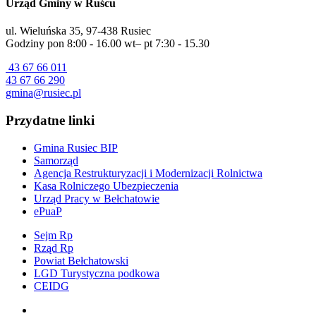
Urząd Gminy w Ruścu
ul. Wieluńska 35, 97-438 Rusiec
Godziny pon 8:00 - 16.00 wt– pt 7:30 - 15.30
43 67 66 011
43 67 66 290
gmina@rusiec.pl
Przydatne linki
Gmina Rusiec BIP
Samorząd
Agencja Restrukturyzacji i Modernizacji Rolnictwa
Kasa Rolniczego Ubezpieczenia
Urząd Pracy w Bełchatowie
ePuaP
Sejm Rp
Rząd Rp
Powiat Bełchatowski
LGD Turystyczna podkowa
CEIDG