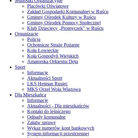
Jednostki Organizacyjne
Placówki Oświatowe
Zakład Gospodarki Komunalnej w Ruścu
Gminny Ośrodek Kultury w Ruścu
Gminny Ośrodek Pomocy Społecznej
Klub Dziecięcy „Promyczek” w Ruścu
Organizacje
Policja
Ochotnicze Straże Pożarne
Koła Łowieckie
Koła Gospodyń Wiejskich
Amatorska Orkiestra Dęta
Sport
Informacje
Aktualności Sport
LKS Hetman Rusiec
MKS Orzeł Wola Wiązowa
Dla Mieszkańca
Informacje
Aktualności - Dla mieszkańców
Kontakt do leśniczego
Odpady komunalne
Załatw sprawę
Wykaz numerów kont bankowych
System informacji przestrzennej