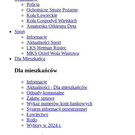
Policja
Ochotnicze Straże Pożarne
Koła Łowieckie
Koła Gospodyń Wiejskich
Amatorska Orkiestra Dęta
Sport
Informacje
Aktualności Sport
LKS Hetman Rusiec
MKS Orzeł Wola Wiązowa
Dla Mieszkańca
Dla mieszkańców
Informacje
Aktualności - Dla mieszkańców
Odpady komunalne
Załatw sprawę
Wykaz numerów kont bankowych
System informacji przestrzennej
Łowiectwo
Rodo
Wybory w 2024 r.