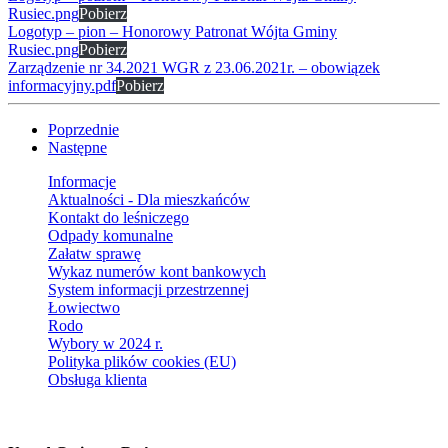
Rusiec.png
Pobierz
Logotyp – pion – Honorowy Patronat Wójta Gminy
Rusiec.png
Pobierz
Zarządzenie nr 34.2021 WGR z 23.06.2021r. – obowiązek
informacyjny.pdf
Pobierz
Poprzednie
Następne
Informacje
Aktualności - Dla mieszkańców
Kontakt do leśniczego
Odpady komunalne
Załatw sprawę
Wykaz numerów kont bankowych
System informacji przestrzennej
Łowiectwo
Rodo
Wybory w 2024 r.
Polityka plików cookies (EU)
Obsługa klienta