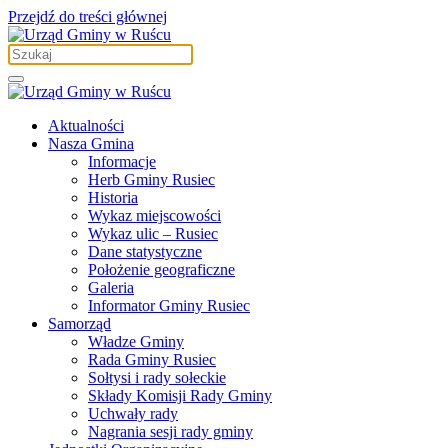
Przejdź do treści głównej
Aktualności
Nasza Gmina
Informacje
Herb Gminy Rusiec
Historia
Wykaz miejscowości
Wykaz ulic – Rusiec
Dane statystyczne
Położenie geograficzne
Galeria
Informator Gminy Rusiec
Samorząd
Władze Gminy
Rada Gminy Rusiec
Sołtysi i rady sołeckie
Składy Komisji Rady Gminy
Uchwały rady
Nagrania sesji rady gminy