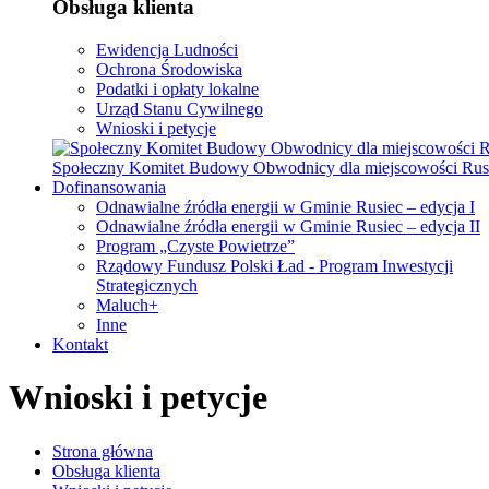
Obsługa klienta
Ewidencja Ludności
Ochrona Środowiska
Podatki i opłaty lokalne
Urząd Stanu Cywilnego
Wnioski i petycje
Społeczny Komitet Budowy Obwodnicy dla miejscowości Rus
Dofinansowania
Odnawialne źródła energii w Gminie Rusiec – edycja I
Odnawialne źródła energii w Gminie Rusiec – edycja II
Program „Czyste Powietrze”
Rządowy Fundusz Polski Ład - Program Inwestycji
Strategicznych
Maluch+
Inne
Kontakt
Wnioski i petycje
Strona główna
Obsługa klienta