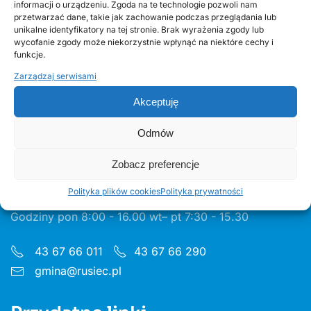
informacji o urządzeniu. Zgoda na te technologie pozwoli nam
przetwarzać dane, takie jak zachowanie podczas przeglądania lub
30 CZERWCA, 2026
unikalne identyfikatory na tej stronie. Brak wyrażenia zgody lub
Odnawialne źródła energii w Gminie Rusiec –
wycofanie zgody może niekorzystnie wpłynąć na niektóre cechy i
edycja 2, Fundusze Europejskie
funkcje.
Zarządzaj serwisami
Akceptuję
Odmów
Urząd Gminy w Ruścu
Zobacz preferencje
Polityka plików cookies
Polityka prywatności
ul. Wieluńska 35, 97-438 Rusiec
Godziny pon 8:00 - 16.00 wt– pt 7:30 - 15.30
43 67 66 011
43 67 66 290
gmina@rusiec.pl