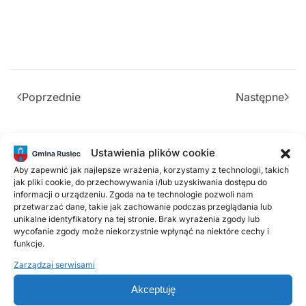
Poprzednie
Następne
Popularne wpisy
Ustawienia plików cookie
Aby zapewnić jak najlepsze wrażenia, korzystamy z technologii, takich
jak pliki cookie, do przechowywania i/lub uzyskiwania dostępu do
2 LUTEGO, 2026
informacji o urządzeniu. Zgoda na te technologie pozwoli nam
PSZOK Rusiec – godziny otwarcia, lokalizacja i
przetwarzać dane, takie jak zachowanie podczas przeglądania lub
zasady przyjmowania odpadów
unikalne identyfikatory na tej stronie. Brak wyrażenia zgody lub
wycofanie zgody może niekorzystnie wpłynąć na niektóre cechy i
funkcje.
18 LISTOPADA, 2025
Zarządzaj serwisami
Harmonogram odbioru odpadów
komunalnych w 2026 roku
Akceptuję