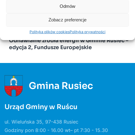
Odmów
14 LIPCA, 2020
Kurenda
Zobacz preferencje
Polityka plików cookies
Polityka prywatności
30 CZERWCA, 2026
Odnawialne źródła energii w Gminie Rusiec –
edycja 2, Fundusze Europejskie
Urząd Gminy w Ruścu
ul. Wieluńska 35, 97-438 Rusiec
Godziny pon 8:00 - 16.00 wt– pt 7:30 - 15.30