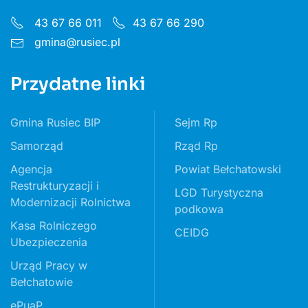
43 67 66 011
43 67 66 290
gmina@rusiec.pl
Przydatne linki
Gmina Rusiec BIP
Sejm Rp
Samorząd
Rząd Rp
Agencja
Powiat Bełchatowski
Restrukturyzacji i
LGD Turystyczna
Modernizacji Rolnictwa
podkowa
Kasa Rolniczego
CEIDG
Ubezpieczenia
Urząd Pracy w
Bełchatowie
ePuaP