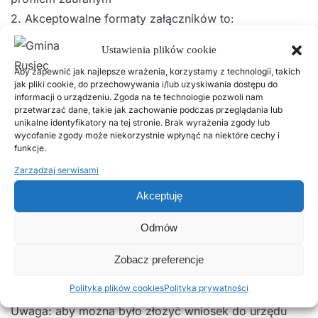
2. Akceptowalne formaty załączników to:
a. DOC, RTF, ODT
Ustawienia plików cookie
b. XLS, ODS
Aby zapewnić jak najlepsze wrażenia, korzystamy z technologii, takich
c. CSV
jak pliki cookie, do przechowywania i/lub uzyskiwania dostępu do
d. TXT
informacji o urządzeniu. Zgoda na te technologie pozwoli nam
przetwarzać dane, takie jak zachowanie podczas przeglądania lub
e. GIF, TIF, BMP, JPG
unikalne identyfikatory na tej stronie. Brak wyrażenia zgody lub
wycofanie zgody może niekorzystnie wpłynąć na niektóre cechy i
f. PDF
funkcje.
g. ZIP
Zarządzaj serwisami
3. Wielkość wszystkich załączników dołączonych do
Akceptuję
jednego formularza (dokumentu elektronicznego) nie
może przekroczyć 3MB.
Odmów
4. dokumenty lub nośniki zawierające oprogramowanie
złośliwe będą automatycznie odrzucane i nie zostaną
Zobacz preferencje
rozpatrzone.
Polityka plików cookies
Polityka prywatności
Uwaga: aby można było złożyć wniosek do urzędu