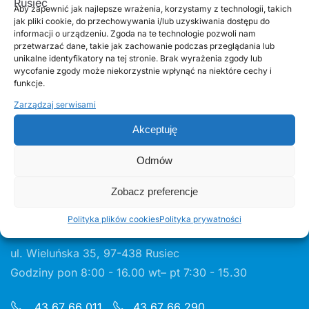
Łowiectwo
Aby zapewnić jak najlepsze wrażenia, korzystamy z technologii, takich
jak pliki cookie, do przechowywania i/lub uzyskiwania dostępu do
Rodo
informacji o urządzeniu. Zgoda na te technologie pozwoli nam
przetwarzać dane, takie jak zachowanie podczas przeglądania lub
Wybory w 2024 r.
unikalne identyfikatory na tej stronie. Brak wyrażenia zgody lub
Polityka plików cookies (EU)
wycofanie zgody może niekorzystnie wpłynąć na niektóre cechy i
funkcje.
Obsługa klienta
Zarządzaj serwisami
Akceptuję
Odmów
Zobacz preferencje
Urząd Gminy w Ruścu
Polityka plików cookies
Polityka prywatności
ul. Wieluńska 35, 97-438 Rusiec
Godziny pon 8:00 - 16.00 wt– pt 7:30 - 15.30
43 67 66 011
43 67 66 290