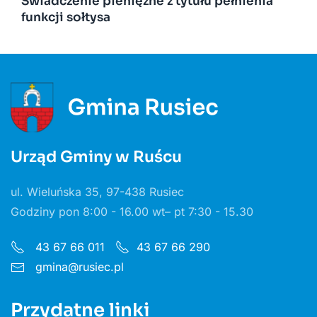
Świadczenie pieniężne z tytułu pełnienia
funkcji sołtysa
Urząd Gminy w Ruścu
ul. Wieluńska 35, 97-438 Rusiec
Godziny pon 8:00 - 16.00 wt– pt 7:30 - 15.30
43 67 66 011
43 67 66 290
gmina@rusiec.pl
Przydatne linki