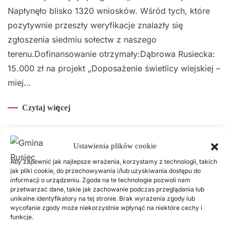
Napłynęło blisko 1320 wniosków. Wśród tych, które
pozytywnie przeszły weryfikacje znalazły się
zgłoszenia siedmiu sołectw z naszego
terenu.Dofinansowanie otrzymały:Dąbrowa Rusiecka:
15.000 zł na projekt „Doposażenie świetlicy wiejskiej –
miej…
Czytaj więcej
Ustawienia plików cookie
Popularne wpisy
Aby zapewnić jak najlepsze wrażenia, korzystamy z technologii, takich
jak pliki cookie, do przechowywania i/lub uzyskiwania dostępu do
informacji o urządzeniu. Zgoda na te technologie pozwoli nam
18 LISTOPADA, 2025
przetwarzać dane, takie jak zachowanie podczas przeglądania lub
Harmonogram odbioru odpadów
unikalne identyfikatory na tej stronie. Brak wyrażenia zgody lub
komunalnych w 2026 roku
wycofanie zgody może niekorzystnie wpłynąć na niektóre cechy i
funkcje.