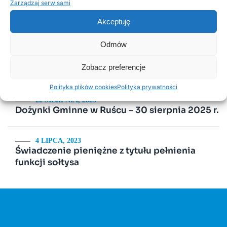
Zarządzaj serwisami
2 LUTEGO, 2026
PSZOK Rusiec – godziny otwarcia, lokalizacja i
Akceptuję
zasady przyjmowania odpadów
Odmów
19 SIERPNIA, 2022
Zobacz preferencje
Zapraszamy na Dożynki Gminne
Polityka plików cookies
Polityka prywatności
22 SIERPNIA, 2025
Dożynki Gminne w Ruścu – 30 sierpnia 2025 r.
4 LIPCA, 2023
Świadczenie pieniężne z tytułu pełnienia
funkcji sołtysa