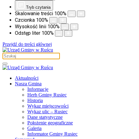
Tryb czytania
Skalowanie treści
100
%
Czcionka
100
%
Wysokość linii
100
%
Odstęp liter
100
%
Przejdź do treści głównej
Aktualności
Nasza Gmina
Informacje
Herb Gminy Rusiec
Historia
Wykaz miejscowości
Wykaz ulic – Rusiec
Dane statystyczne
Położenie geograficzne
Galeria
Informator Gminy Rusiec