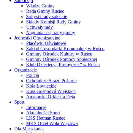
Samorząd
Władze Gminy
Rada Gminy Rusiec
Sołtysi i rady sołeckie
Składy Komisji Rady Gminy
Uchwały rady
Nagrania sesji rady gminy
Jednostki Organizacyjne
Placówki Oświatowe
Zakład Gospodarki Komunalnej w Ruścu
Gminny Ośrodek Kultury w Ruścu
Gminny Ośrodek Pomocy Społecznej
Klub Dziecięcy „Promyczek” w Ruścu
Organizacje
Policja
Ochotnicze Straże Pożarne
Koła Łowieckie
Koła Gospodyń Wiejskich
Amatorska Orkiestra Dęta
Sport
Informacje
Aktualności Sport
LKS Hetman Rusiec
MKS Orzeł Wola Wiązowa
Dla Mieszkańca