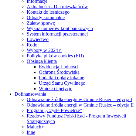
Informacje
Aktualności - Dla mieszkańców
Kontakt do leśniczego
Odpady komunalne
Załatw sprawę
Wykaz numerów kont bankowych
System informacji przestrzennej
Łowiectwo
Rodo
Wybory w 2024 r.
Polityka plików cookies (EU)
Obsługa klienta
Ewidencja Ludności
Ochrona Środowiska
Podatki i opłaty lokalne
Urząd Stanu Cywilnego
Wnioski i petycje
Dofinansowania
Odnawialne źródła energii w Gminie Rusiec – edycja I
Odnawialne źródła energii w Gminie Rusiec – edycja II
Program „Czyste Powietrze”
Rządowy Fundusz Polski Ład - Program Inwestycji
Strategicznych
Maluch+
Inne