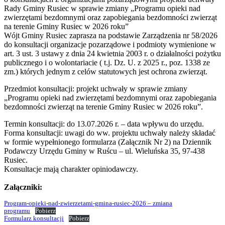
Rady Gminy Rusiec w sprawie zmiany „Programu opieki nad
zwierzętami bezdomnymi oraz zapobiegania bezdomności zwierząt
na terenie Gminy Rusiec w 2026 roku”
Wójt Gminy Rusiec zaprasza na podstawie Zarządzenia nr 58/2026
do konsultacji organizacje pozarządowe i podmioty wymienione w
art. 3 ust. 3 ustawy z dnia 24 kwietnia 2003 r. o działalności pożytku
publicznego i o wolontariacie ( t.j. Dz. U. z 2025 r., poz. 1338 ze
zm.) których jednym z celów statutowych jest ochrona zwierząt.
Przedmiot konsultacji: projekt uchwały w sprawie zmiany
„Programu opieki nad zwierzętami bezdomnymi oraz zapobiegania
bezdomności zwierząt na terenie Gminy Rusiec w 2026 roku”.
Termin konsultacji: do 13.07.2026 r. – data wpływu do urzędu.
Forma konsultacji: uwagi do ww. projektu uchwały należy składać
w formie wypełnionego formularza (Załącznik Nr 2) na Dziennik
Podawczy Urzędu Gminy w Ruścu – ul. Wieluńska 35, 97-438
Rusiec.
Konsultacje mają charakter opiniodawczy.
Załączniki:
Program-opieki-nad-zwierzetami-gmina-rusiec-2026 – zmiana
programu
Pobierz
Formularz konsultacji
Pobierz