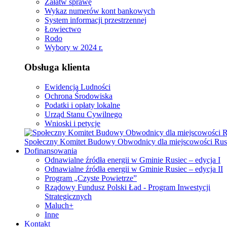
Załatw sprawę
Wykaz numerów kont bankowych
System informacji przestrzennej
Łowiectwo
Rodo
Wybory w 2024 r.
Obsługa klienta
Ewidencja Ludności
Ochrona Środowiska
Podatki i opłaty lokalne
Urząd Stanu Cywilnego
Wnioski i petycje
Społeczny Komitet Budowy Obwodnicy dla miejscowości Rus
Dofinansowania
Odnawialne źródła energii w Gminie Rusiec – edycja I
Odnawialne źródła energii w Gminie Rusiec – edycja II
Program „Czyste Powietrze”
Rządowy Fundusz Polski Ład - Program Inwestycji
Strategicznych
Maluch+
Inne
Kontakt