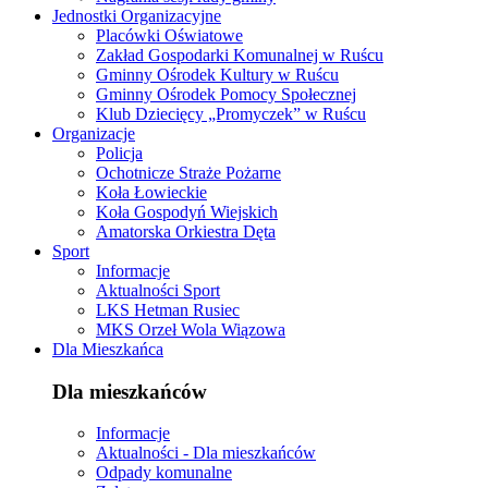
Jednostki Organizacyjne
Placówki Oświatowe
Zakład Gospodarki Komunalnej w Ruścu
Gminny Ośrodek Kultury w Ruścu
Gminny Ośrodek Pomocy Społecznej
Klub Dziecięcy „Promyczek” w Ruścu
Organizacje
Policja
Ochotnicze Straże Pożarne
Koła Łowieckie
Koła Gospodyń Wiejskich
Amatorska Orkiestra Dęta
Sport
Informacje
Aktualności Sport
LKS Hetman Rusiec
MKS Orzeł Wola Wiązowa
Dla Mieszkańca
Dla mieszkańców
Informacje
Aktualności - Dla mieszkańców
Odpady komunalne