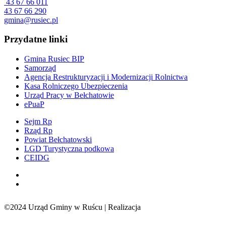
43 67 66 011
43 67 66 290
gmina@rusiec.pl
Przydatne linki
Gmina Rusiec BIP
Samorząd
Agencja Restrukturyzacji i Modernizacji Rolnictwa
Kasa Rolniczego Ubezpieczenia
Urząd Pracy w Bełchatowie
ePuaP
Sejm Rp
Rząd Rp
Powiat Bełchatowski
LGD Turystyczna podkowa
CEIDG
©2024 Urząd Gminy w Ruścu | Realizacja
Sensorama