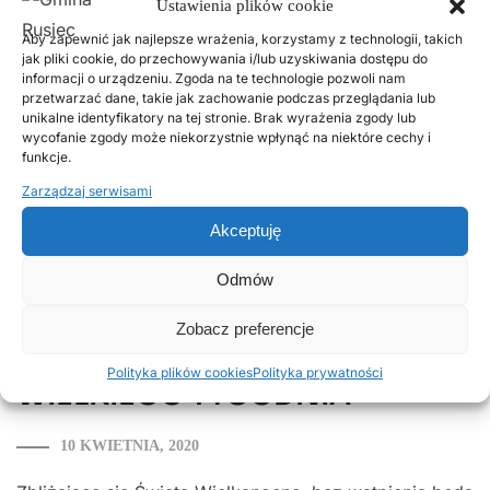
Ustawienia plików cookie
Aby zapewnić jak najlepsze wrażenia, korzystamy z technologii, takich
jak pliki cookie, do przechowywania i/lub uzyskiwania dostępu do
BEZPŁATNE MASECZKI
informacji o urządzeniu. Zgoda na te technologie pozwoli nam
przetwarzać dane, takie jak zachowanie podczas przeglądania lub
OCHRONNE DLA
unikalne identyfikatory na tej stronie. Brak wyrażenia zgody lub
wycofanie zgody może niekorzystnie wpłynąć na niektóre cechy i
MIESZKAŃCÓW
funkcje.
Zarządzaj serwisami
14 KWIETNIA, 2020
Akceptuję
Czytaj więcej
Odmów
Zobacz preferencje
TRANSMISJA Z OBCHODÓW
Polityka plików cookies
Polityka prywatności
WIELKIEGO TYGODNIA
10 KWIETNIA, 2020