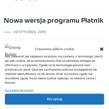
Nowa wersja programu Płatnik
29 STYCZNIA, 2019
Załączniki nowa wersja PŁATNIKA.pdfPobierzinfo o e-
Aktach.pdfPobierz
Ustawienia plików cookie
Aby zapewnić jak najlepsze wrażenia, korzystamy z technologii, takich
Czytaj więcej
jak pliki cookie, do przechowywania i/lub uzyskiwania dostępu do
informacji o urządzeniu. Zgoda na te technologie pozwoli nam
przetwarzać dane, takie jak zachowanie podczas przeglądania lub
unikalne identyfikatory na tej stronie. Brak wyrażenia zgody lub
wycofanie zgody może niekorzystnie wpłynąć na niektóre cechy i
Wykaz nieruchomości
funkcje.
stanowiących własność Gminy
Zarządzaj serwisami
Rusiec, przeznaczonych do
Akceptuję