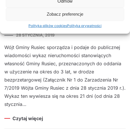
oddania w użyczenie na okres
Odmów
do 3 lat, w drodze
Zobacz preferencje
bezprzetargowej.
Polityka plików cookies
Polityka prywatności
28 STYCZNIA, 2019
Wójt Gminy Rusiec sporządza i podaje do publicznej
wiadomości wykaz nieruchomości stanowiących
własność Gminy Rusiec, przeznaczonych do oddania
w użyczenie na okres do 3 lat, w drodze
bezprzetargowej (Załącznik Nr 1 do Zarzadzenia Nr
7/2019 Wójta Gminy Rusiec z dnia 28 stycznia 2019 r.).
Wykaz ten wywiesza się na okres 21 dni (od dnia 28
stycznia…
Czytaj więcej